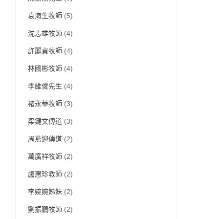
袁海生牧師
(5)
沈志雄牧師
(4)
許麗貞牧師
(4)
林國彬牧師
(4)
李維俊先生
(4)
褚永華牧師
(3)
梁鍵文傳道
(3)
周燕迎傳道
(2)
萬廣祥牧師
(2)
盧惠珍教師
(2)
李婉婉姊妹
(2)
劉振鵬牧師
(2)