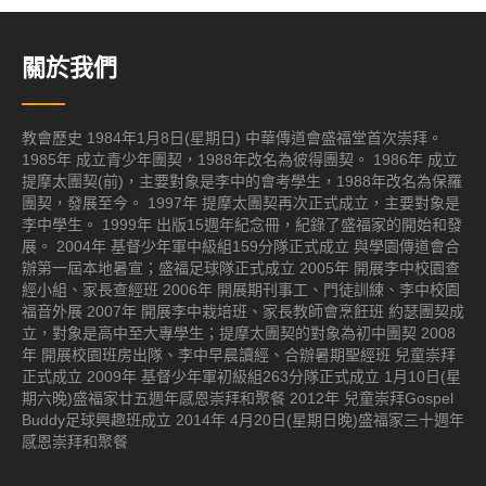
關於我們
教會歷史 1984年1月8日(星期日) 中華傳道會盛福堂首次崇拜。
1985年 成立青少年團契，1988年改名為彼得團契。 1986年 成立
提摩太團契(前)，主要對象是李中的會考學生，1988年改名為保羅
團契，發展至今。 1997年 提摩太團契再次正式成立，主要對象是
李中學生。 1999年 出版15週年紀念冊，紀錄了盛福家的開始和發
展。 2004年 基督少年軍中級組159分隊正式成立 與學園傳道會合
辦第一屆本地暑宣；盛福足球隊正式成立 2005年 開展李中校園查
經小組、家長查經班 2006年 開展期刊事工、門徒訓練、李中校園
福音外展 2007年 開展李中栽培班、家長教師會烹飪班 約瑟團契成
立，對象是高中至大專學生；提摩太團契的對象為初中團契 2008
年 開展校園班房出隊、李中早晨讀經、合辦暑期聖經班 兒童崇拜
正式成立 2009年 基督少年軍初級組263分隊正式成立 1月10日(星
期六晚)盛福家廿五週年感恩崇拜和聚餐 2012年 兒童崇拜Gospel
Buddy足球興趣班成立 2014年 4月20日(星期日晚)盛福家三十週年
感恩崇拜和聚餐