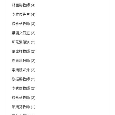
林國彬牧師
(4)
李維俊先生
(4)
褚永華牧師
(3)
梁鍵文傳道
(3)
周燕迎傳道
(2)
萬廣祥牧師
(2)
盧惠珍教師
(2)
李婉婉姊妹
(2)
劉振鵬牧師
(2)
李秀群牧師
(2)
禇永華牧師
(2)
廖婉芬牧師
(1)