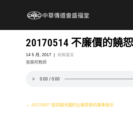
20170514 不廉價的饒
14 5 月, 2017
|
尚無留言
張展邦教師
Post
←
20170507 從四個天國的比喻而來的事奉啟示
navigation