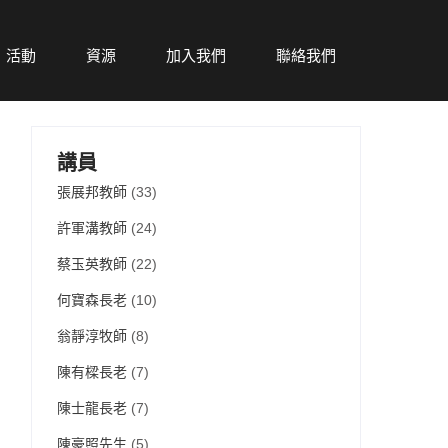
活動
資源
加入我們
聯絡我們
講員
張展邦教師
(33)
許軍溝教師
(24)
蔡玉英教師
(22)
何寶森長老
(10)
翁靜淳牧師
(8)
陳有樑長老
(7)
陳士龍長老
(7)
陳豪照先生
(5)