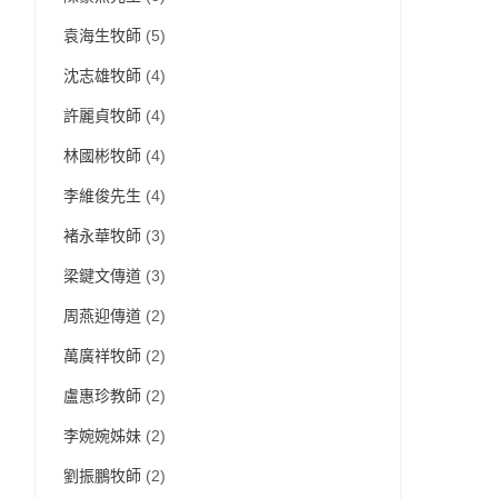
袁海生牧師
(5)
沈志雄牧師
(4)
許麗貞牧師
(4)
林國彬牧師
(4)
李維俊先生
(4)
褚永華牧師
(3)
梁鍵文傳道
(3)
周燕迎傳道
(2)
萬廣祥牧師
(2)
盧惠珍教師
(2)
李婉婉姊妹
(2)
劉振鵬牧師
(2)