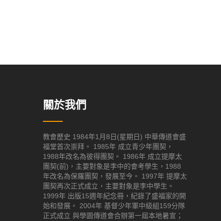
關於我們
教會歷史 1984年1月8日(星期日) 中華傳道會盛
福堂首次崇拜。 1985年 成立青少年團契，
1988年改名為彼得團契。 1986年 成立提摩太
團契(前)，主要對象是李中的會考學生，1988
年改名為保羅團契，發展至今。 1997年 提摩太
團契再次正式成立，主要對象是李中學生。
1999年 出版15週年紀念冊，紀錄了盛福家的開
始和發展。 2004年 基督少年軍中級組159分隊
正式成立 與學園傳道會合辦第一屆本地暑宣；