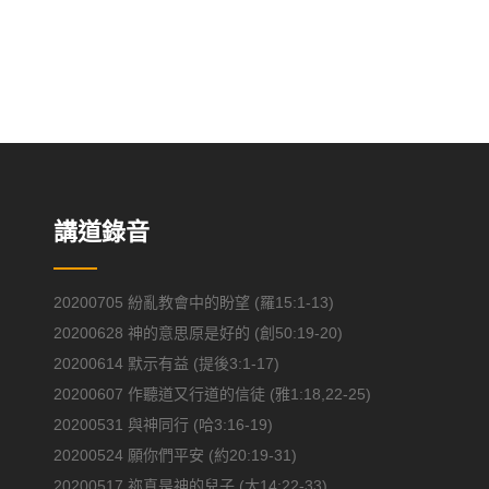
講道錄音
20200705 紛亂教會中的盼望 (羅15:1-13)
20200628 神的意思原是好的 (創50:19-20)
20200614 默示有益 (提後3:1-17)
20200607 作聽道又行道的信徒 (雅1:18,22-25)
20200531 與神同行 (哈3:16-19)
20200524 願你們平安 (約20:19-31)
20200517 祢真是神的兒子 (太14:22-33)