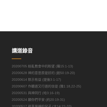
講道錄音
20200705 紛亂教會中的盼望 (羅15:1-13)
20200628 神的意思原是好的 (創50:19-20)
20200614 默示有益 (提後3:1-17)
20200607 作聽道又行道的信徒 (雅1:18,22-25)
20200531 與神同行 (哈3:16-19)
20200524 願你們平安 (約20:19-31)
20200517 祢真是神的兒子 (太14:22-33)