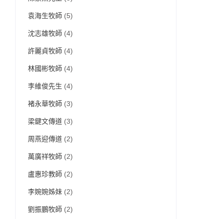
袁海生牧師
(5)
沈志雄牧師
(4)
許麗貞牧師
(4)
林國彬牧師
(4)
李維俊先生
(4)
褚永華牧師
(3)
梁鍵文傳道
(3)
周燕迎傳道
(2)
萬廣祥牧師
(2)
盧惠珍教師
(2)
李婉婉姊妹
(2)
劉振鵬牧師
(2)