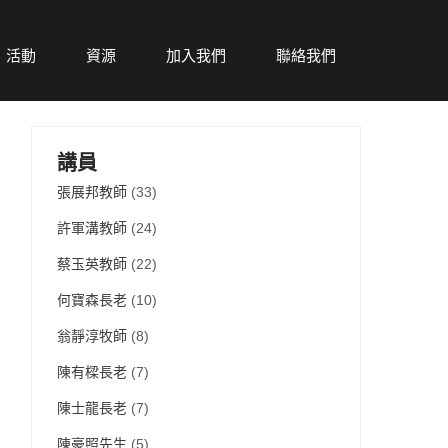
活動
資源
加入我們
聯絡我們
講員
張展邦教師
(33)
許軍溝教師
(24)
蔡玉英教師
(22)
何寶森長老
(10)
翁靜淳牧師
(8)
陳有樑長老
(7)
陳士龍長老
(7)
陳豪照先生
(5)