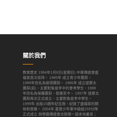
關於我們
教會歷史 1984年1月8日(星期日) 中華傳道會盛
福堂首次崇拜。 1985年 成立青少年團契，
1988年改名為彼得團契。 1986年 成立提摩太
團契(前)，主要對象是李中的會考學生，1988
年改名為保羅團契，發展至今。 1997年 提摩太
團契再次正式成立，主要對象是李中學生。
1999年 出版15週年紀念冊，紀錄了盛福家的開
始和發展。 2004年 基督少年軍中級組159分隊
正式成立 與學園傳道會合辦第一屆本地暑宣；