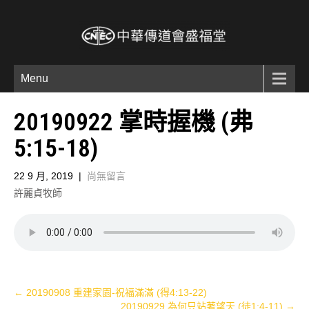
Menu
20190922 掌時握機 (弗
5:15-18)
22 9 月, 2019
|
尚無留言
許麗貞牧師
Post
←
20190908 重建家園-祝福滿滿 (得4:13-22)
20190929 為何只站著望天 (徒1:4-11)
→