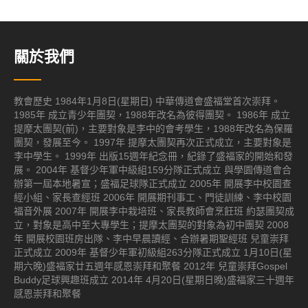
關於我們
教會歷史 1984年1月8日(星期日) 中華傳道會盛福堂首次崇拜。
1985年 成立青少年團契，1988年改名為彼得團契。 1986年 成立
提摩太團契(前)，主要對象是李中的會考學生，1988年改名為保羅
團契，發展至今。 1997年 提摩太團契再次正式成立，主要對象是
李中學生。 1999年 出版15週年紀念冊，紀錄了盛福家的開始和發
展。 2004年 基督少年軍中級組159分隊正式成立 與學園傳道會合
辦第一屆本地暑宣；盛福足球隊正式成立 2005年 開展李中校園查
經小組、家長查經班 2006年 開展期刊事工、門徒訓練、李中校園
福音外展 2007年 開展李中栽培班、家長教師會烹飪班 約瑟團契成
立，對象是高中至大專學生；提摩太團契的對象為初中團契 2008
年 開展校園班房出隊、李中早晨讀經、合辦暑期聖經班 兒童崇拜
正式成立 2009年 基督少年軍初級組263分隊正式成立 1月10日(星
期六晚)盛福家廿五週年感恩崇拜和聚餐 2012年 兒童崇拜Gospel
Buddy足球興趣班成立 2014年 4月20日(星期日晚)盛福家三十週年
感恩崇拜和聚餐