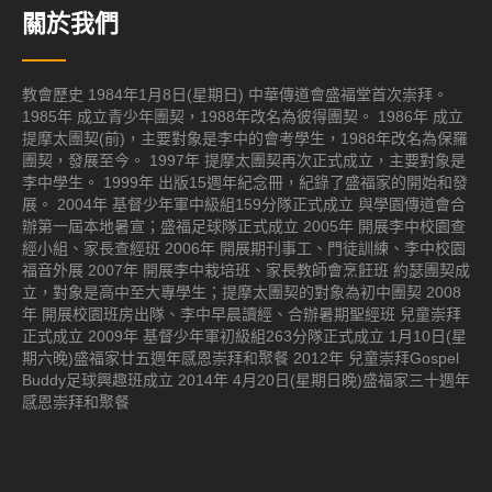
關於我們
教會歷史 1984年1月8日(星期日) 中華傳道會盛福堂首次崇拜。
1985年 成立青少年團契，1988年改名為彼得團契。 1986年 成立
提摩太團契(前)，主要對象是李中的會考學生，1988年改名為保羅
團契，發展至今。 1997年 提摩太團契再次正式成立，主要對象是
李中學生。 1999年 出版15週年紀念冊，紀錄了盛福家的開始和發
展。 2004年 基督少年軍中級組159分隊正式成立 與學園傳道會合
辦第一屆本地暑宣；盛福足球隊正式成立 2005年 開展李中校園查
經小組、家長查經班 2006年 開展期刊事工、門徒訓練、李中校園
福音外展 2007年 開展李中栽培班、家長教師會烹飪班 約瑟團契成
立，對象是高中至大專學生；提摩太團契的對象為初中團契 2008
年 開展校園班房出隊、李中早晨讀經、合辦暑期聖經班 兒童崇拜
正式成立 2009年 基督少年軍初級組263分隊正式成立 1月10日(星
期六晚)盛福家廿五週年感恩崇拜和聚餐 2012年 兒童崇拜Gospel
Buddy足球興趣班成立 2014年 4月20日(星期日晚)盛福家三十週年
感恩崇拜和聚餐