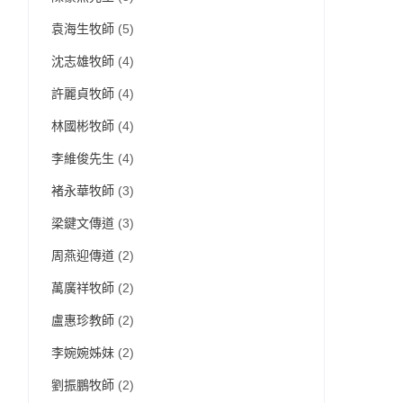
袁海生牧師
(5)
沈志雄牧師
(4)
許麗貞牧師
(4)
林國彬牧師
(4)
李維俊先生
(4)
褚永華牧師
(3)
梁鍵文傳道
(3)
周燕迎傳道
(2)
萬廣祥牧師
(2)
盧惠珍教師
(2)
李婉婉姊妹
(2)
劉振鵬牧師
(2)