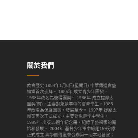
關於我們
教會歷史 1984年1月8日(星期日) 中華傳道會盛
福堂首次崇拜。 1985年 成立青少年團契，
1988年改名為彼得團契。 1986年 成立提摩太
團契(前)，主要對象是李中的會考學生，1988
年改名為保羅團契，發展至今。 1997年 提摩太
團契再次正式成立，主要對象是李中學生。
1999年 出版15週年紀念冊，紀錄了盛福家的開
始和發展。 2004年 基督少年軍中級組159分隊
正式成立 與學園傳道會合辦第一屆本地暑宣；