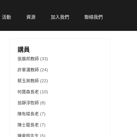
活動
資源
加入我們
聯絡我們
講員
張展邦教師
(33)
許軍溝教師
(24)
蔡玉英教師
(22)
何寶森長老
(10)
翁靜淳牧師
(8)
陳有樑長老
(7)
陳士龍長老
(7)
陳豪照先生
(5)