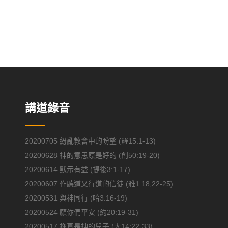
講道錄音
20200705 紛亂教會中的盼望 (羅15:1-13)
20200628 神的意思原是好的 (創50:19-20)
20200614 默示有益 (提後3:1-17)
20200607 作聽道又行道的信徒 (雅1:18,22-25)
20200531 與神同行 (哈3:16-19)
20200524 願你們平安 (約20:19-31)
20200517 祢真是神的兒子 (太14:22-33)